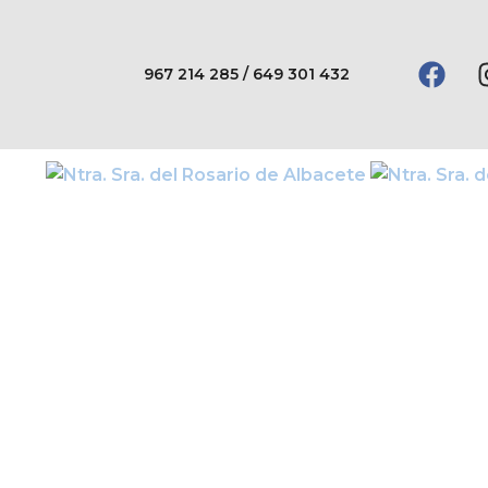
967 214 285 / 649 301 432
Conócenos
Así educamos
Vida escolar
Adm