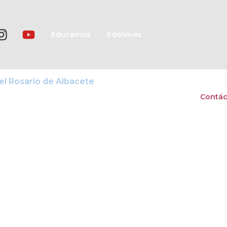
Educamos
Edelvives
isiones
Pre feria Camp
Listado de Libros
Contác