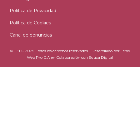
Política de Privacidad
Política de Cookies
Canal de denuncias
© FEFC 2025. Todos los derechos reservados – Desarollado por
Fenix
Web Pro C.A
en Colaboración con
Educa Digital