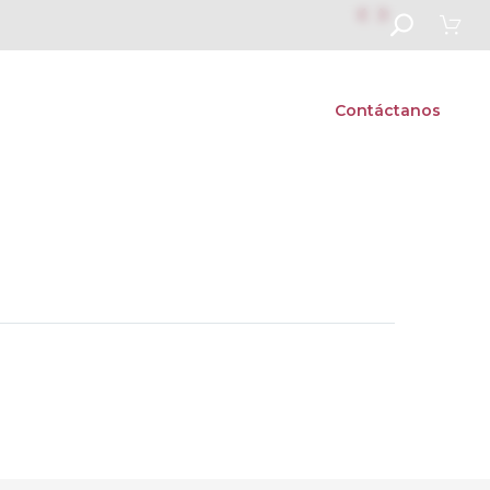


re feria Camp
Listado de Libros
Contáctanos
Next