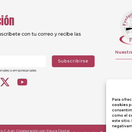
ción
críbete con tu correo y recibe las
Nuestr
Subscribirse
onales o empresariales
Para ofrec
cookies
pa
consentimi
como el
c
este sitio
negativame
ro C.A
en Colaboración con
Educa Digital