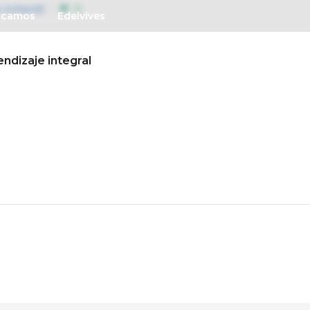
Infantil
0
ucamos
Edelvives
ndizaje integral
Así educamos
Vida escolar
Admisiones
P