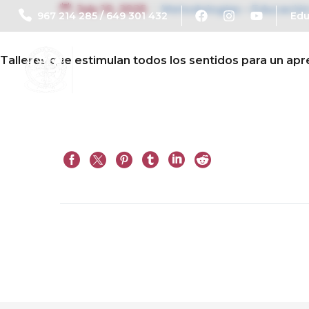
July 10, 2025
Metodologías – Educación 
967 214 285 / 649 301 432
Ed
Talleres que estimulan todos los sentidos para un apre
Conócenos
Prev